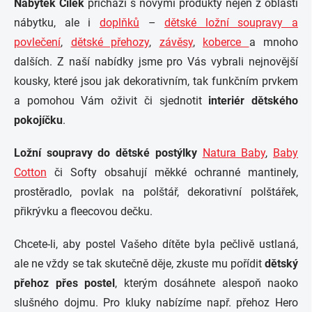
Nábytek Čilek
přichází s novými produkty nejen z oblasti
nábytku, ale i
doplňků
–
dětské ložní soupravy a
povlečení
,
dětské přehozy
,
závěsy
,
koberce
a mnoho
dalších. Z naší nabídky jsme pro Vás vybrali nejnovější
kousky, které jsou jak dekorativním, tak funkčním prvkem
a pomohou Vám oživit či sjednotit
interiér dětského
pokojíčku
.
Ložní soupravy do dětské postýlky
Natura Baby
,
Baby
Cotton
či Softy obsahují měkké ochranné mantinely,
prostěradlo, povlak na polštář, dekorativní polštářek,
přikrývku a fleecovou dečku.
Chcete-li, aby postel Vašeho dítěte byla pečlivě ustlaná,
ale ne vždy se tak skutečně děje, zkuste mu pořídit
dětský
přehoz přes postel
, kterým dosáhnete alespoň naoko
slušného dojmu. Pro kluky nabízíme např. přehoz Hero