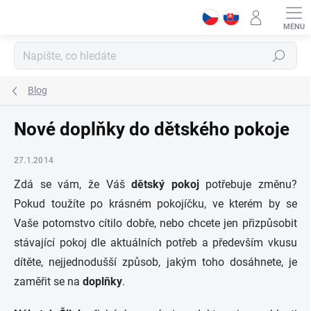
Přejít
na
obsah
Hledat
Blog
Nové doplňky do dětského pokoje
27.1.2014
Zdá se vám, že Váš
dětský pokoj
potřebuje změnu?
Pokud toužíte po krásném pokojíčku, ve kterém by se
Vaše potomstvo cítilo dobře, nebo chcete jen přizpůsobit
stávající pokoj dle aktuálních potřeb a především vkusu
dítěte, nejjednodušší způsob, jakým toho dosáhnete, je
zaměřit se na
doplňky
.