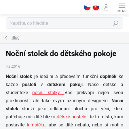
Přejít
na
obsah
Hledat
Blog
Noční stolek do dětského pokoje
4.3.2016
Noční stolek
je ideální a především funkční
doplněk
ke
každé
posteli
v
dětském pokoji
. Naše dětské a
studentské
noční stolky
Vás překvapí nejen svou
praktičností, ale také svým úžasným designem.
Noční
stolek
slouží jako odkládací plocha pro věci, které
potřebuje mít dítě blízko
dětské postele
. Je to místo, kam
postavíte
lampičku
, aby se dítě nebálo, nebo si mohlo