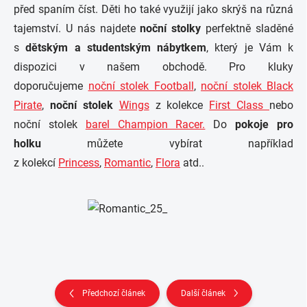
před spaním číst. Děti ho také využijí jako skrýš na různá
tajemství. U nás najdete
noční stolky
perfektně sladěné
s
dětským a studentským nábytkem
, který je Vám k
dispozici v našem obchodě. Pro kluky
doporučujeme
noční stolek Football
,
noční stolek Black
Pirate
,
noční stolek
Wings
z kolekce
First Class
nebo
noční stolek
barel Champion Racer.
Do
pokoje pro
holku
můžete vybírat například
z kolekcí
Princess
,
Romantic
,
Flora
atd..
Předchozí článek
Další článek