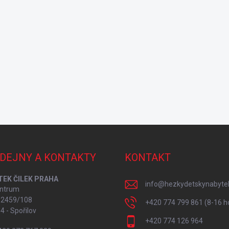
DEJNY A KONTAKTY
KONTAKT
TEK ČILEK PRAHA
info
@
hezkydetskynabyte
ntrum
í 2459/108
+420 774 799 861 (8-16 h
4 - Spořilov
+420 774 126 964