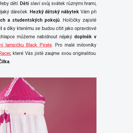
řeby dětí.
Děti
slaví svůj svátek různými hrami,
ějaký dáreček.
Hezký dětský nábytek
Vám při
ch a studentských pokojů
. Holčičky zajisté
l
a díky kterému se budou cítit jako opravdové
chlapce můžeme nabídnout nějaký
doplněk v
lní lampičku Black Pirate
. Pro malé milovníky
Racer
, které Vás jistě zaujme svou originalitou.
ilka
.