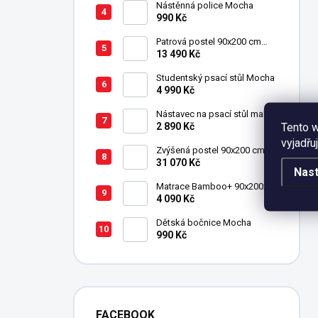
Nástěnná police Mocha
990 Kč
Patrová postel 90x200 cm
Mocha
13 490 Kč
Studentský psací stůl Mocha
4 990 Kč
Nástavec na psací stůl malý
Tento 
Mocha
2 890 Kč
vyjadřu
Zvýšená postel 90x200 cm se
schody SET Mocha Studio
31 070 Kč
Nast
Matrace Bamboo+ 90x200x19
cm
4 090 Kč
Dětská bočnice Mocha
990 Kč
FACEBOOK