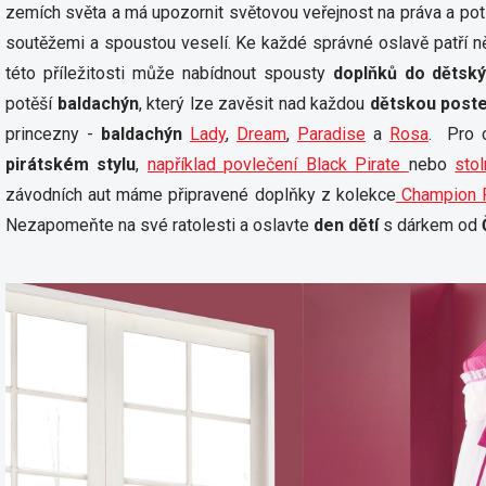
zemích světa a má upozornit světovou veřejnost na práva a pot
soutěžemi a spoustou veselí. Ke každé správné oslavě patří n
této příležitosti může nabídnout spousty
doplňků do dětský
potěší
baldachýn
, který lze zavěsit nad každou
dětskou poste
princezny -
baldachýn
Lady
,
Dream
,
Paradise
a
Rosa
. Pro 
pirátském stylu
,
například povlečení Black Pirate
nebo
sto
závodních aut máme připravené doplňky z kolekce
Champion 
Nezapomeňte na své ratolesti a oslavte
den dětí
s dárkem od
Č