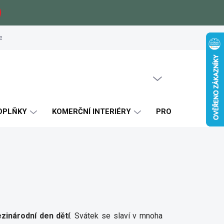
a
Zákaznické reference
Blog
Jak si vybrat
Certifikáty k
PRÁZDNÝ KOŠÍK
NÁKUPNÍ
KOŠÍK
OPLŇKY
KOMERČNÍ INTERIÉRY
PRO KLUKY
zinárodní den dětí
. Svátek se slaví v mnoha