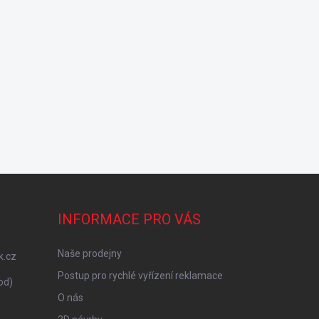
INFORMACE PRO VÁS
Naše prodejny
k.cz
Postup pro rychlé vyřízení reklamace
od)
O nás