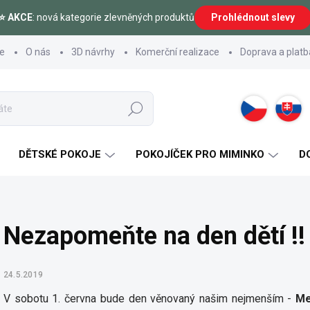
⭐ AKCE
: nová kategorie zlevněných produktů
Prohlédnout slevy
ce
O nás
3D návrhy
Komerční realizace
Doprava a platb
Hledat
DĚTSKÉ POKOJE
POKOJÍČEK PRO MIMINKO
D
Nezapomeňte na den dětí !!
24.5.2019
V sobotu 1. června bude den věnovaný našim nejmenším -
Me