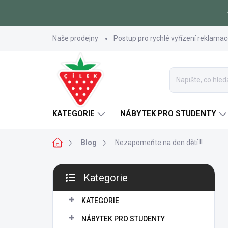
Přejít
Naše prodejny
Postup pro rychlé vyřízení reklama
na
obsah
KATEGORIE
NÁBYTEK PRO STUDENTY
Domů
Blog
Nezapomeňte na den dětí !!
P
Kategorie
o
Přeskočit
s
kategorie
t
KATEGORIE
r
NÁBYTEK PRO STUDENTY
a