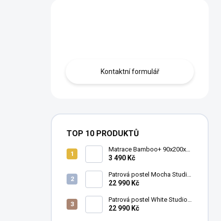
Máte otázku?
Obraťte se na nás.
Kontaktní formulář
TOP 10 PRODUKTŮ
Matrace Bamboo+ 90x200x16
cm
3 490 Kč
Patrová postel Mocha Studio
pro 3 děti 90x200 cm s
22 990 Kč
úložným prostorem (schody)
Patrová postel White Studio
pro 3 děti 90x200 cm s
22 990 Kč
úložným prostorem (schody)