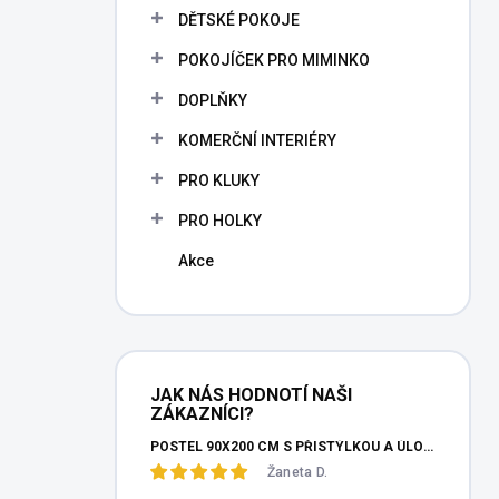
n
DĚTSKÉ POKOJE
n
POKOJÍČEK PRO MIMINKO
í
p
DOPLŇKY
a
n
KOMERČNÍ INTERIÉRY
e
PRO KLUKY
l
PRO HOLKY
Akce
JAK NÁS HODNOTÍ NAŠI
ZÁKAZNÍCI?
POSTEL 90X200 CM S PŘISTÝLKOU A ÚLOŽNÝM PROSTOREM MOCHA STUDIO
Žaneta D.