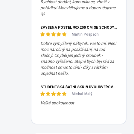
Rychlost dodání, komunikace, zboží v
pořádku! Moc děkujeme a doporučujeme
🙂
ZVÝŠENÁ POSTEL 90X200 CM SE SCHODY SET MOCHA STUDIO
Martin Pospěch
Dobře vymyšlený nábytek. Festovní. Není
moc náročný na poskládání, návod
slušný. Chyběl jen jediný šroubek -
snadno vyřešeno. Stejně bych byl rád za
možnost smontování - díky svátkům
objednat nešlo.
STUDENTSKÁ ŠATNÍ SKŘÍŇ DVOUDVEŘOVÁ TRIO
Michal Malý
Velká spokojenost