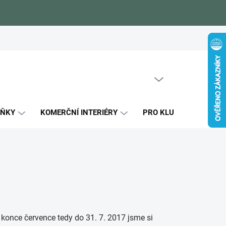
Zákaznické reference
Blog
Jak si vybrat
Certifikáty kval
PRÁZDNÝ KOŠÍK
NÁKUPNÍ
KOŠÍK
LŇKY
KOMERČNÍ INTERIÉRY
PRO KLUKY
PRO
o konce července tedy do 31. 7. 2017 jsme si