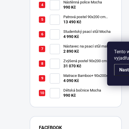
Nástěnná police Mocha
990 Kč
Patrová postel 90x200 cm
Mocha
13 490 Kč
Studentský psací stůl Mocha
4 990 Kč
Nástavec na psací stůl malý
Tento 
Mocha
2 890 Kč
vyjadřu
Zvýšená postel 90x200 cm se
schody SET Mocha Studio
31 070 Kč
Nast
Matrace Bamboo+ 90x200x19
cm
4 090 Kč
Dětská bočnice Mocha
990 Kč
FACEBOOK