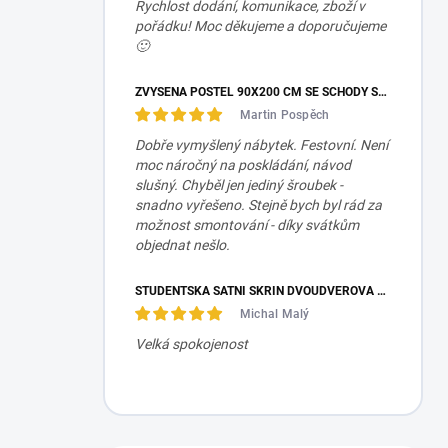
Rychlost dodání, komunikace, zboží v
pořádku! Moc děkujeme a doporučujeme
🙂
ZVÝŠENÁ POSTEL 90X200 CM SE SCHODY SET MOCHA STUDIO
Martin Pospěch
Dobře vymyšlený nábytek. Festovní. Není
moc náročný na poskládání, návod
slušný. Chyběl jen jediný šroubek -
snadno vyřešeno. Stejně bych byl rád za
možnost smontování - díky svátkům
objednat nešlo.
STUDENTSKÁ ŠATNÍ SKŘÍŇ DVOUDVEŘOVÁ TRIO
Michal Malý
Velká spokojenost