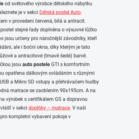
le
od světového výrobce dětského nábytku
aleznete je v sekci
Dětská postel Auto
.
m v provedení červená, bílá a antracit.
postel stejné řady doplněna o výsuvné lůžko
 jsou určeny pro náročnější závodníky, kteří
dání, ale i boční okna, díky kterým je tato
 růžové a antracitové (tmavě šedé) barvě.
ičkou jsou
auto postele
GTI s komfortním
jsou opatřena dálkovým ovládáním s různými
, USB a Mikro SD vstupy a přehrávačem hudby
vhodná matrace se zaoblením 90x195cm. A na
na výrobek s certifikátem GS a dopravou
vlášť v sekci
doplňky – matrace
. V naší
 pro kompletní vybavení pokoje v