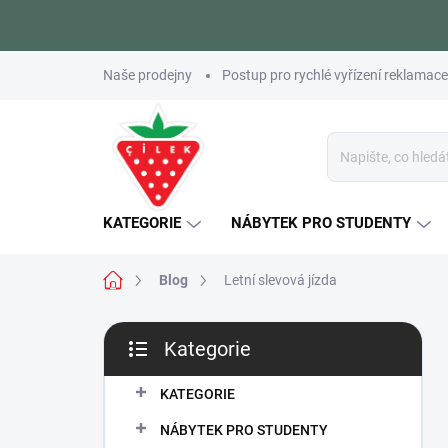
Přejít
Naše prodejny
Postup pro rychlé vyřízení reklamace
na
obsah
KATEGORIE
NÁBYTEK PRO STUDENTY
Domů
Blog
Letní slevová jízda
P
Kategorie
o
Přeskočit
s
kategorie
t
KATEGORIE
r
NÁBYTEK PRO STUDENTY
a