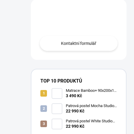
Máte otázku?
Obraťte se na nás.
Kontaktní formulář
TOP 10 PRODUKTŮ
Matrace Bamboo+ 90x200x16
cm
3 490 Kč
Patrová postel Mocha Studio
pro 3 děti 90x200 cm s
22 990 Kč
úložným prostorem (schody)
Patrová postel White Studio
pro 3 děti 90x200 cm s
22 990 Kč
úložným prostorem (schody)