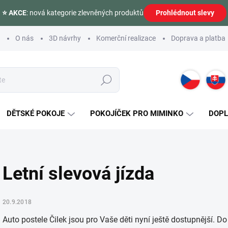
⭐ AKCE
: nová kategorie zlevněných produktů
Prohlédnout slevy
O nás
3D návrhy
Komerční realizace
Doprava a platba
Hledat
DĚTSKÉ POKOJE
POKOJÍČEK PRO MIMINKO
DOP
Letní slevová jízda
20.9.2018
Auto postele Čilek jsou pro Vaše děti nyní ještě dostupnější. D