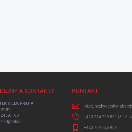
DEJNY A KONTAKTY
KONTAKT
EK ČILEK PRAHA
info
@
hezkydetskynabytek
ntrum
í 2459/108
+420 774 799 861 (8-16 h
4 - Spořilov
+420 774 126 964