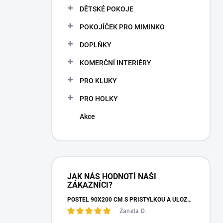
n
DĚTSKÉ POKOJE
n
POKOJÍČEK PRO MIMINKO
í
p
DOPLŇKY
a
n
KOMERČNÍ INTERIÉRY
e
PRO KLUKY
l
PRO HOLKY
Akce
JAK NÁS HODNOTÍ NAŠI
ZÁKAZNÍCI?
POSTEL 90X200 CM S PŘISTÝLKOU A ÚLOŽNÝM PROSTOREM MOCHA STUDIO
Žaneta D.