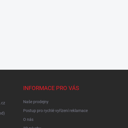
INFORMACE PRO VÁS
Naše prodejny
.cz
Postup pro rychlé vyřízení reklamace
od)
O nás