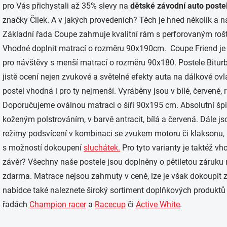
pro Vás přichystali až 35% slevy na
dětské závodní auto poste
značky Čilek. A v jakých provedeních? Těch je hned několik a n
Základní řada Coupe zahrnuje kvalitní rám s perforovaným rošte
Vhodné doplnit matrací o rozměru 90x190cm. Coupe Friend je 
pro návštěvy s menší matrací o rozměru 90x180. Postele Biturbo
jistě ocení nejen zvukové a světelné efekty auta na dálkové ovlá
postel vhodná i pro ty nejmenší. Vyráběny jsou v bílé, červené,
Doporučujeme oválnou matraci o šíři 90x195 cm. Absolutní šp
koženým polstrováním, v barvě antracit, bílá a červená. Dále 
režimy podsvícení v kombinaci se zvukem motoru či klaksonu
s možností dokoupení
sluchátek.
Pro tyto varianty je taktéž 
závěr? Všechny naše postele jsou doplněny o pětiletou záruku 
zdarma. Matrace nejsou zahrnuty v ceně, lze je však dokoupit z
nabídce také naleznete široký sortiment doplňkových produktů
řadách
Champion racer
a
Racecup
či
Active White
.