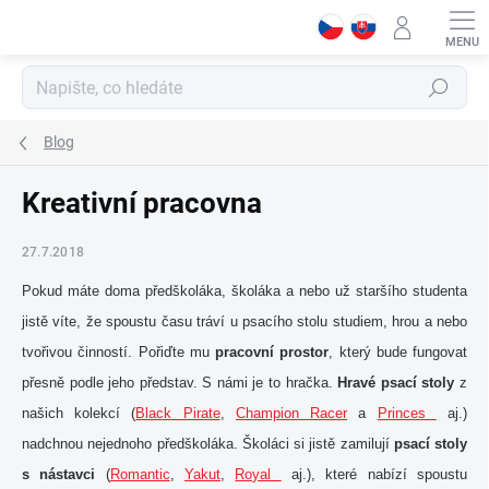
Přejít
na
obsah
Hledat
Blog
Kreativní pracovna
27.7.2018
Pokud máte doma předškoláka, školáka a nebo už staršího studenta
jistě víte, že spoustu času tráví u psacího stolu studiem, hrou a nebo
tvořivou činností. Pořiďte mu
pracovní prostor
, který bude fungovat
přesně podle jeho představ. S námi je to hračka.
Hravé psací stoly
z
našich kolekcí (
Black Pirate
,
Champion Racer
a
Princes
aj.)
nadchnou nejednoho předškoláka. Školáci si jistě zamilují
psací stoly
s nástavci
(
Romantic
,
Yakut
,
Royal
aj.), které nabízí spoustu