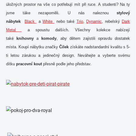
úložných prostor na vše co potřebují mít při ruce. A studenti? Na ty
jsme táke nezapoměli. U nás naleznou
stylový
nábytek
Black
a
White
nebo také
Trio
,
Dynamic
, rebelský
Dark
Metal
a spoustu dalších. Všechny kolekce nabízejí
také
knihovny
a
komody
, aby dětem zajistili opravdu dostatek
místa. Koupí nábytku značky
Čilek
získáte nadstandardní kvalitu s 5-
ti letou zárukou a jedinečný design. Neváhejte a vyberte svému
dítku
pracovní kout
přesně podle jeho představ.