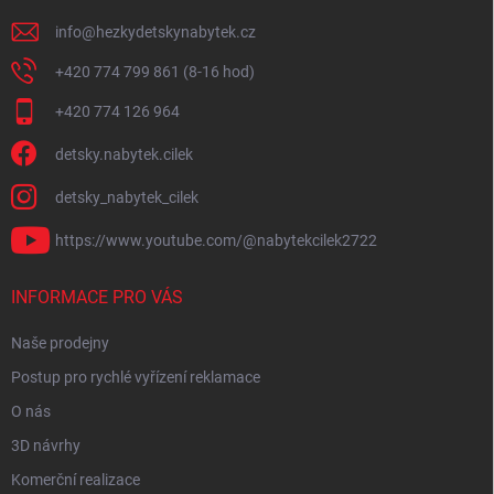
info
@
hezkydetskynabytek.cz
+420 774 799 861 (8-16 hod)
+420 774 126 964
detsky.nabytek.cilek
detsky_nabytek_cilek
https://www.youtube.com/@nabytekcilek2722
INFORMACE PRO VÁS
Naše prodejny
Postup pro rychlé vyřízení reklamace
O nás
3D návrhy
Komerční realizace