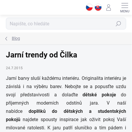
Přejít
na
obsah
Hledat
Blog
Jarní trendy od Čilka
24.7.2015
Jarní barvy sluší každému interiéru. Originalita interiéru je
závislá i na výběru barev. Nebojte se a popusťte uzdu
svojí představivosti a dolaďte
dětské pokoje
do
příjemných moderních odstínů jara. V naší
nabídce
doplňků do dětských a studentských
pokojů
najdete spousty inspirace jak oživit pokoj Vaší
milované ratolesti. K jaru patří sluníčko a tím pádem i