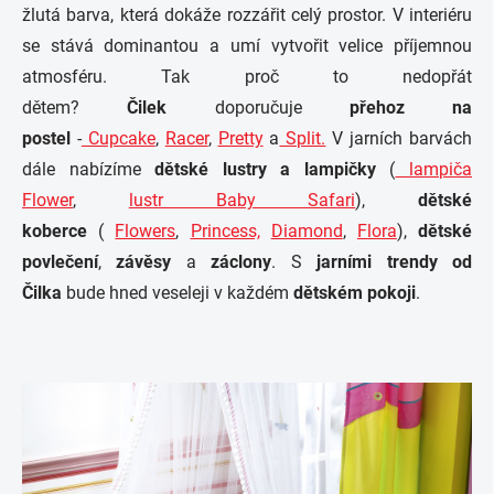
žlutá barva, která dokáže rozzářit celý prostor. V interiéru
se stává dominantou a umí vytvořit velice příjemnou
atmosféru. Tak proč to nedopřát
dětem?
Čilek
doporučuje
přehoz na
postel
-
Cupcake
,
Racer
,
Pretty
a
Split.
V jarních barvách
dále nabízíme
dětské lustry a lampičky
(
lampiča
Flower
,
lustr Baby Safari
),
dětské
koberce
(
Flowers
,
Princess,
Diamond
,
Flora
),
dětské
povlečení
,
závěsy
a
záclony
. S
jarními trendy od
Čilka
bude hned veseleji v každém
dětském pokoji
.