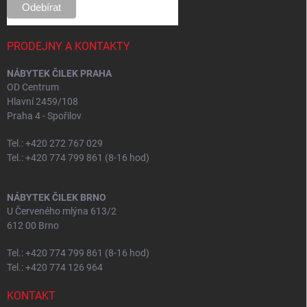
PRODEJNY A KONTAKTY
NÁBYTEK ČILEK PRAHA
OD Centrum
Hlavní 2459/108
Praha 4 - Spořilov
Tel.: +420 272 767 029
Tel.: +420 774 799 861 (8-16 hod)
NÁBYTEK ČILEK BRNO
U Červeného mlýna 613/2
612 00 Brno
Tel.: +420 774 799 861 (8-16 hod)
Tel.: +420 774 126 964
KONTAKT