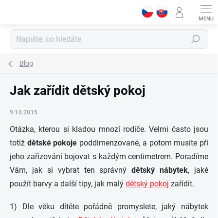
Přejít
na
obsah
Hledat
Blog
Jak zařídit dětský pokoj
9.10.2015
Otázka, kterou si kladou mnozí rodiče. Velmi často jsou
totiž
dětské pokoje
poddimenzované, a potom musíte při
jeho zařizování bojovat s každým centimetrem. Poradíme
Vám, jak si vybrat ten správný
dětský nábytek
, jaké
použít barvy a další tipy, jak malý
dětský pokoj
zařídit.
1) Dle věku dítěte pořádně promyslete, jaký nábytek