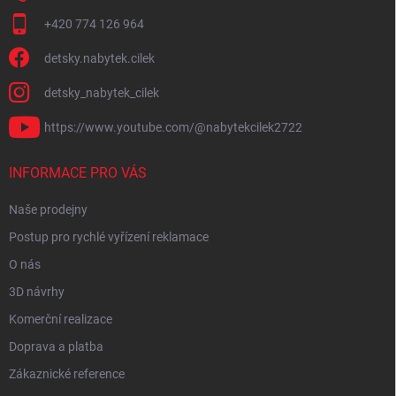
+420 774 126 964
detsky.nabytek.cilek
detsky_nabytek_cilek
https://www.youtube.com/@nabytekcilek2722
INFORMACE PRO VÁS
Naše prodejny
Postup pro rychlé vyřízení reklamace
O nás
3D návrhy
Komerční realizace
Doprava a platba
Zákaznické reference