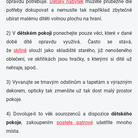
opravdu potřebuje.
Dětský nábytek
můžete průběžně dle
potřeby dokupovat a nemusíte tak například zbytečně
ubírat malému dítěti volnou plochu na hraní.
2) V
d
ětském pokoji
ponechejte pouze věci, které v dané
době dítě opravdu využívá. Často se stává,
že
skříně
slouží jako skladiště starého, již nenošeného
oblečení, ve skříňkách jsou hračky, s kterými si dítě už
nehraje, apod..
3) Vyvarujte se tmavým odstínům a tapetám s výrazným
dekorem, opticky tak zmenšíte už tak dost malý prostor
pokoje.
4) Dovoluje-li to věk sourozenců a dispozice
dětského
pokoje
, zakoupením
postele patrové
ušetříte mnoho
místa.