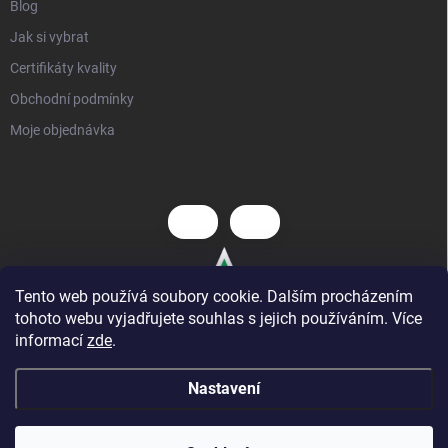
Blog
Jak si vybrat
Certifikáty kvality
Obchodní podmínky
Moje objednávka
Tento web používá soubory cookie. Dalším procházením
tohoto webu vyjadřujete souhlas s jejich používáním. Více
informací
zde
.
Nastavení
Copyright 2026
Hezký dětský nábytek
. Všechna práva vyhrazena.
⭐ AKCE
: nová kategorie zlevněných produktů