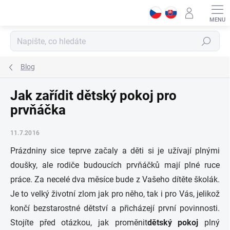
Přejít
na
obsah
Hledat
Blog
Jak zařídit dětský pokoj pro
prvňáčka
11.7.2016
Prázdniny sice teprve začaly a děti si je užívají plnými
doušky, ale rodiče budoucích prvňáčků mají plné ruce
práce. Za necelé dva měsíce bude z Vašeho dítěte školák.
Je to velký životní zlom jak pro něho, tak i pro Vás, jelikož
končí bezstarostné dětství a přicházejí první povinnosti.
Stojíte před otázkou, jak proměnit
dětský pokoj
plný