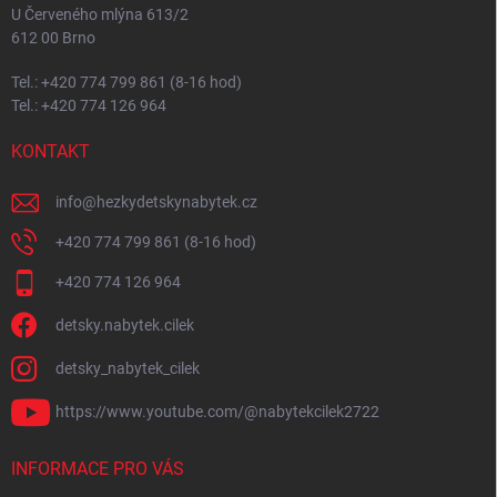
U Červeného mlýna 613/2
612 00 Brno
Tel.: +420 774 799 861 (8-16 hod)
Tel.: +420 774 126 964
KONTAKT
info
@
hezkydetskynabytek.cz
+420 774 799 861 (8-16 hod)
+420 774 126 964
detsky.nabytek.cilek
detsky_nabytek_cilek
https://www.youtube.com/@nabytekcilek2722
INFORMACE PRO VÁS