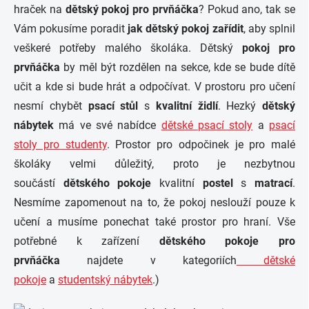
hraček na
dětský pokoj pro prvňáčka
? Pokud ano, tak se
Vám pokusíme poradit
jak
dětský pokoj
zařídit
, aby splnil
veškeré potřeby malého školáka. Dětský
pokoj pro
prvňáčka
by měl být rozdělen na sekce, kde se bude dítě
učit a kde si bude hrát a odpočívat. V prostoru pro učení
nesmí chybět
psací stůl
s
kvalitní židlí
. Hezký
dětský
nábytek
má ve své nabídce
dětské psací stoly
a
psací
stoly pro studenty
. Prostor pro odpočinek je pro malé
školáky velmi důležitý, proto je nezbytnou
součástí
dětského pokoje
kvalitní
postel
s
matrací
.
Nesmíme zapomenout na to, že pokoj neslouží pouze k
učení a musíme ponechat také prostor pro hraní. Vše
potřebné k zařízení
dětského pokoje pro
prvňáčka
najdete v kategoriích
dětské
pokoje
a
studentský nábytek
.)